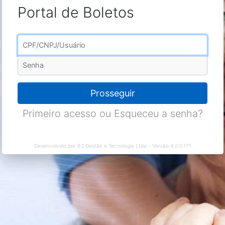
Análise
Boletos
B
Portal de Boletos
Usuário
Senha
Prosseguir
Primeiro acesso ou Esqueceu a s
Desenvolvido por B3 Gestão e Tecnologia Ltda – Versão 4.0.