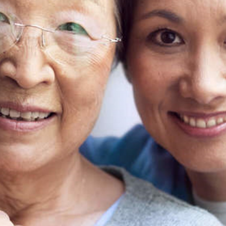
oletos
enha?
0.171