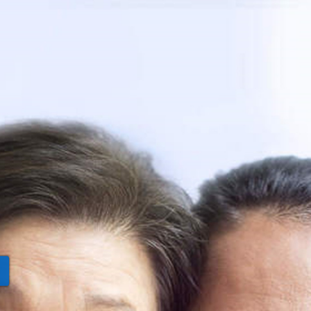
ixo para baixar
rtal de
os sem login